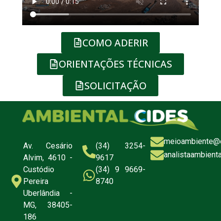
COMO ADERIR
ORIENTAÇÕES TÉCNICAS
SOLICITAÇÃO
meioambiente@c
Av. Cesário
(34) 3254-
analistaambient
Alvim, 4610 -
9617
Custódio
(34) 9 9669-
Pereira
8740
Uberlândia -
MG, 38405-
186