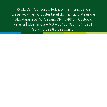
© CIDES – Consórcio Público Intermunicipal de
Desenvolvimento Sustentável do Triângulo Mineiro e
Alto Paranaíba Av. Cesário Alvim, 4610 – Custódio
Pereira |
Uberlândia – MG
– 38405-186 | (34) 3254-
9617 | cides@cides.com.br