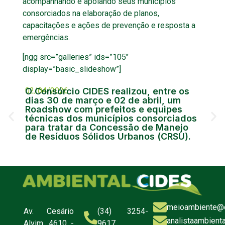
acompanhando e apoiando seus municípios
consorciados na elaboração de planos,
capacitações e ações de prevenção e resposta a
emergências.
[ngg src=”galleries” ids=”105″
display=”basic_slideshow”]
02/04/2026
O Consórcio CIDES realizou, entre os
15/
CIR
dias 30 de março e 02 de abril, um
pre
Roadshow com prefeitos e equipes
mun
técnicas dos municípios consorciados
para tratar da Concessão de Manejo
de Resíduos Sólidos Urbanos (CRSU).
meioambiente@c
Av. Cesário
(34) 3254-
analistaambient
Alvim, 4610 -
9617